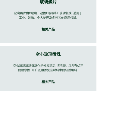
玻璃鳞片
玻璃鳞片由C玻璃、改性C玻璃和E玻璃制成, 适用于
工业、装饰、个人护理及多种其他应用领域.
相关产品
​空心玻璃微珠
空心玻璃玻璃微珠化学性质稳定, 无孔隙, 且具有优异
的耐水性. 可广泛用作复合材料中的轻质填料.
​相关产品
实心玻璃微珠
实心玻璃微珠, 具有多种优点, 包括增强加工性能、优
异的化学和耐热性、热稳定性、低吸油率. 广泛应用
于汽车、电气、家用电器、胶黏剂、包装、涂料和建
筑行业.