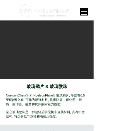
玻璃鳞片 & 玻璃微珠
NoelsonChem® 和 NoelsonFlake® 玻璃鳞片, 厚度在0.5
至5微米之间. 可作为增强材料, 提供防腐、耐化学、耐
热、耐冲击、耐磨和优异的附着力性能.
空心玻璃微珠是一种超轻质的无机非金属材料, 具有中空
结构, 特点是低导热性和高抗压强度.